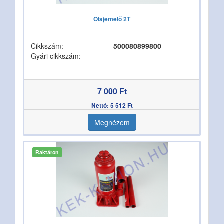
Olajemelő 2T
Cikkszám:
500080899800
Gyári cikkszám:
7 000 Ft
Nettó: 5 512 Ft
Megnézem
Raktáron