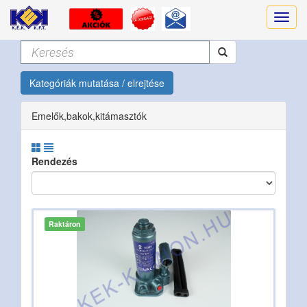
Kategóriák mutatása / elrejtése
Emelők,bakok,kitámasztók
Rendezés
Raktáron