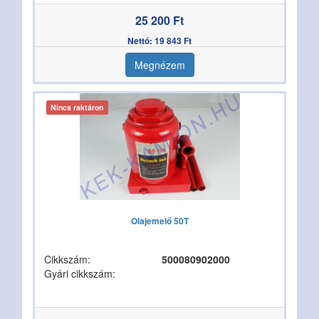
25 200 Ft
Nettó: 19 843 Ft
Megnézem
Nincs raktáron
Olajemelő 50T
Cikkszám:
500080902000
Gyári cikkszám: