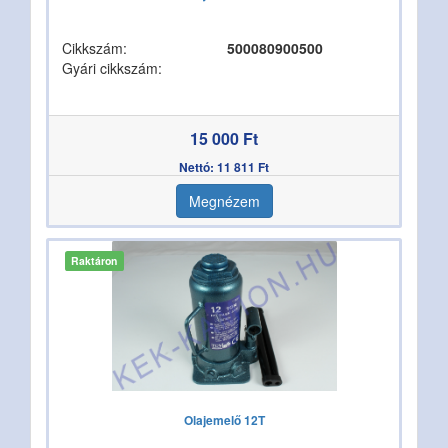
Cikkszám:
500080900500
Gyári cikkszám:
15 000 Ft
Nettó: 11 811 Ft
Megnézem
Raktáron
Olajemelő 12T