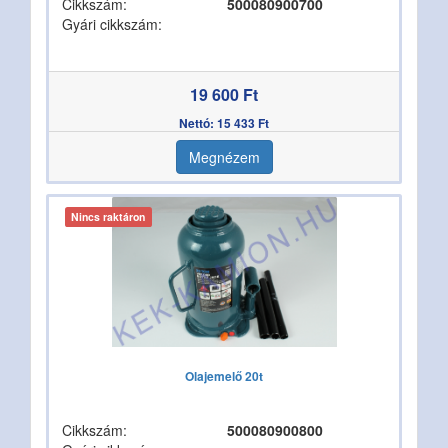
Cikkszám:
500080900700
Gyári cikkszám:
19 600 Ft
Nettó: 15 433 Ft
Megnézem
Nincs raktáron
Olajemelő 20t
Cikkszám:
500080900800