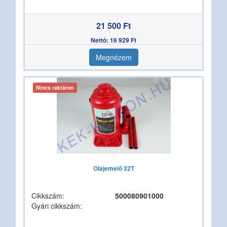
21 500 Ft
Nettó: 16 929 Ft
Megnézem
Nincs raktáron
Olajemelő 32T
Cikkszám:
500080901000
Gyári cikkszám: