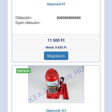
Olajemelő 6T
Cikkszám:
500080900000
Gyári cikkszám:
11 500 Ft
Nettó: 9 055 Ft
Megnézem
Raktáron
Olajemelő 10T