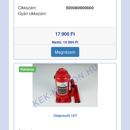
Cikkszám:
500080900600
Gyári cikkszám:
17 900 Ft
Nettó: 14 094 Ft
Megnézem
Raktáron
Olajemelő 16T