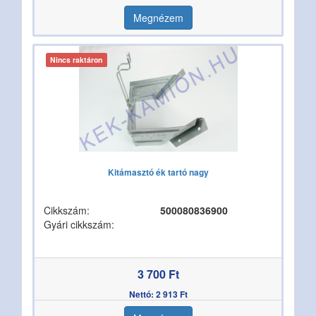
Megnézem
Nincs raktáron
Kitámasztó ék tartó nagy
Cikkszám:
500080836900
Gyári cikkszám:
3 700 Ft
Nettó: 2 913 Ft