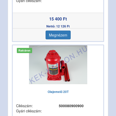
Gyári cikkszám:
15 400 Ft
Nettó: 12 126 Ft
Megnézem
Raktáron
Olajemelő 20T
Cikkszám:
500080900900
Gyári cikkszám: