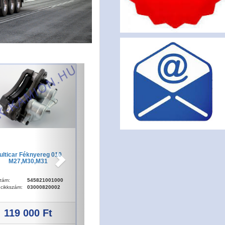
ulticar Féknyereg 010
M27,M30,M31
zám:
545821001000
 cikkszám:
03000820002
119 000 Ft