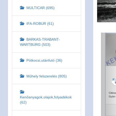
MULTICAR (695)
IFA-ROBUR (61)
BARKAS-TRABANT-
WARTBURG (503)
Pótkocsi,utánfutó (36)
Műhely felszerelés (805)
Mu
Cikks
Gyári
Kenőanyagok,olajok,folyadékok
(62)