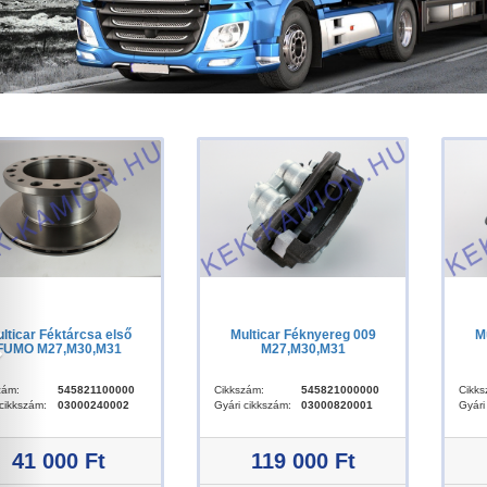
lticar Féktárcsa első
Multicar Féknyereg 009
M
FUMO M27,M30,M31
M27,M30,M31
zám:
545821100000
Cikkszám:
545821000000
Cikks
 cikkszám:
03000240002
Gyári cikkszám:
03000820001
Gyári
41 000 Ft
119 000 Ft