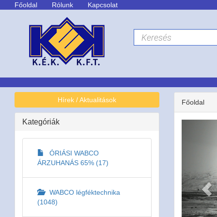
Főoldal
Rólunk
Kapcsolat
Hírek / Aktualitások
Főoldal
Kategóriák
Pr
ÓRIÁSI WABCO
ÁRZUHANÁS 65% (17)
WABCO légféktechnika
(1048)