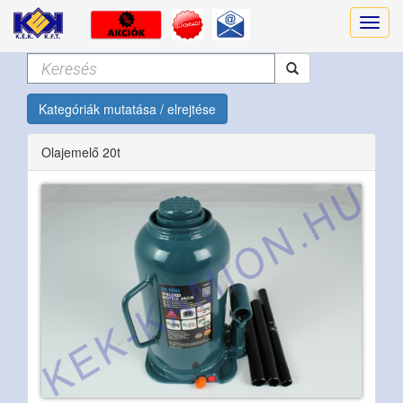
Kategóriák mutatása / elrejtése
Olajemelő 20t