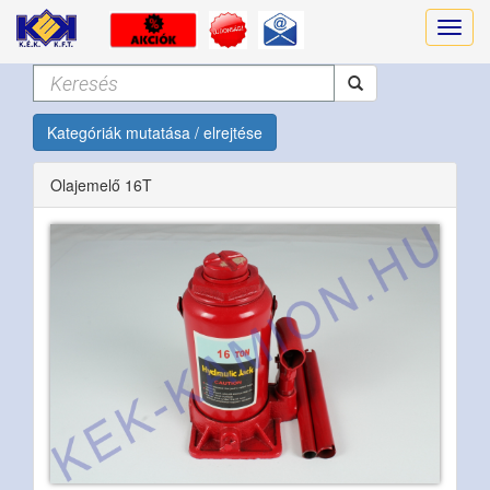
Kategóriák mutatása / elrejtése
Olajemelő 16T