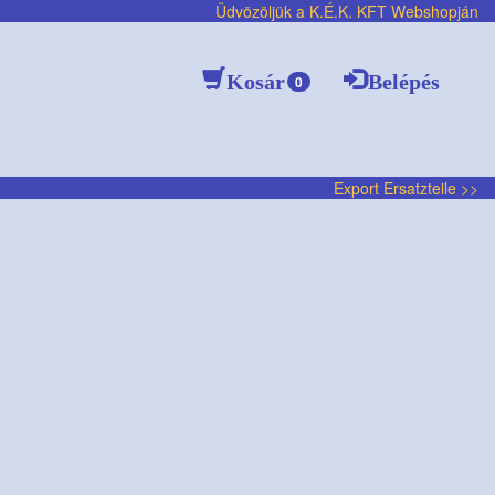
Üdvözöljük a K.É.K. KFT Webshopján
Kosár
Belépés
0
Export Ersatzteile >>