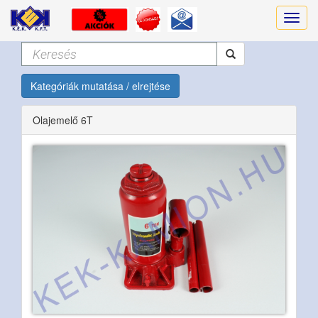
Kategóriák mutatása / elrejtése
Olajemelő 6T