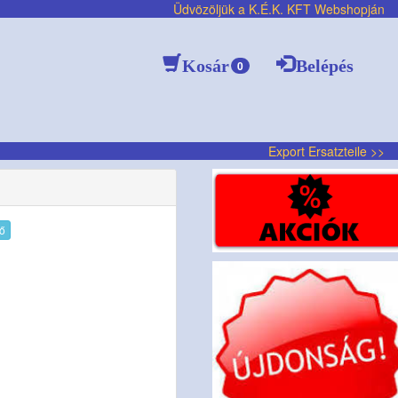
Üdvözöljük a K.É.K. KFT Webshopján
Kosár
Belépés
0
Export Ersatzteile >>
tő