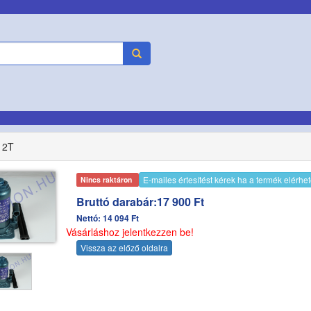
12T
E-mailes értesítést kérek ha a termék elérhe
Nincs raktáron
Bruttó darabár:17 900 Ft
Nettó: 14 094 Ft
Vásárláshoz jelentkezzen be!
Vissza az előző oldalra