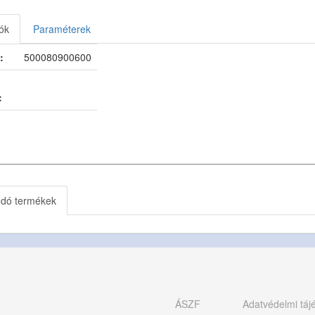
ók
Paraméterek
:
500080900600
:
ódó termékek
ÁSZF
Adatvédelmi táj