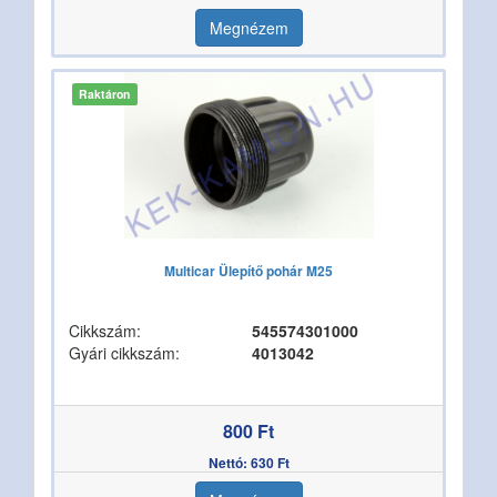
Megnézem
Raktáron
Multicar Ülepítő pohár M25
Cikkszám:
545574301000
Gyári cikkszám:
4013042
800 Ft
Nettó: 630 Ft