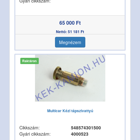
Gyári cikkszám:
65 000 Ft
Nettó: 51 181 Ft
Megnézem
Raktáron
Multicar Kézi tápszivattyú
Cikkszám:
548574301500
Gyári cikkszám:
4000523