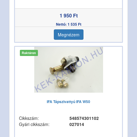
1 950 Ft
Nettó: 1 535 Ft
Megnézem
Raktáron
IFA Tápszivattyú IFA W50
Cikkszám:
548574301102
Gyári cikkszám:
027014