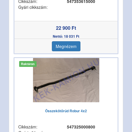
Cikkszám:
547353615000
Gyári cikkszám:
22 900 Ft
Nettó: 18 031 Ft
Megnézem
Raktáron
Összekötőrúd Robur 4x2
Cikkszám:
547325000800