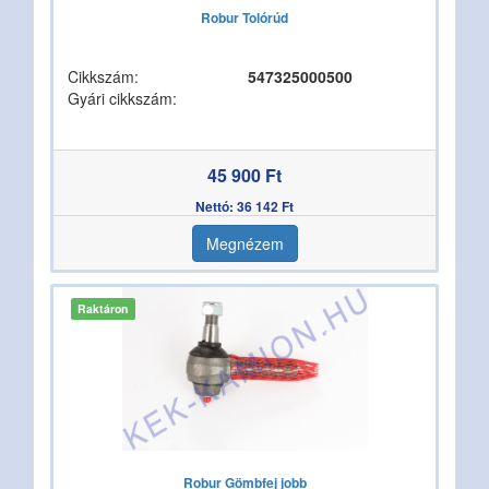
Robur Tolórúd
Cikkszám:
547325000500
Gyári cikkszám:
45 900 Ft
Nettó: 36 142 Ft
Megnézem
Raktáron
Robur Gömbfej jobb