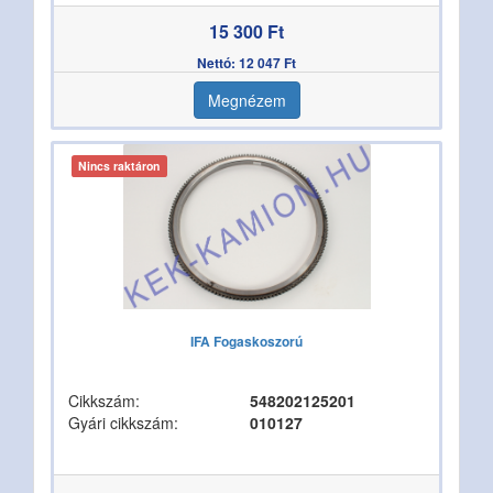
15 300 Ft
Nettó: 12 047 Ft
Megnézem
Nincs raktáron
IFA Fogaskoszorú
Cikkszám:
548202125201
Gyári cikkszám:
010127