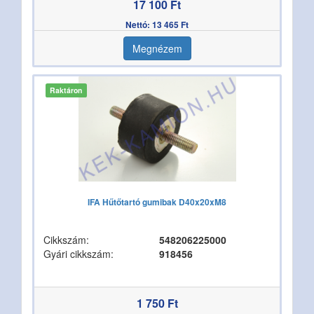
17 100 Ft
Nettó: 13 465 Ft
Megnézem
Raktáron
IFA Hűtőtartó gumibak D40x20xM8
Cikkszám:
548206225000
Gyári cikkszám:
918456
1 750 Ft