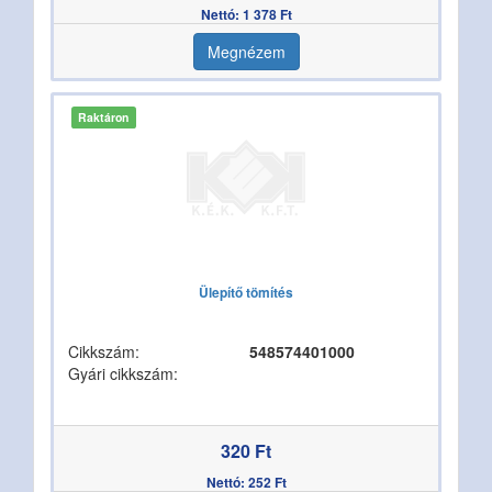
Nettó: 1 378 Ft
Megnézem
Raktáron
Ülepítő tömítés
Cikkszám:
548574401000
Gyári cikkszám:
320 Ft
Nettó: 252 Ft