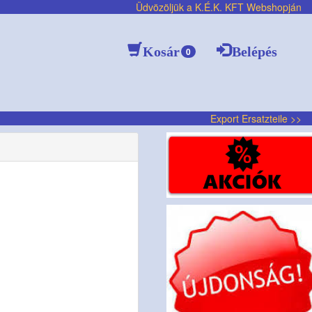
Üdvözöljük a K.É.K. KFT Webshopján
Kosár
Belépés
0
Export Ersatzteile >>