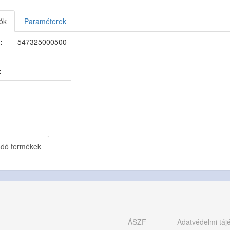
ók
Paraméterek
:
547325000500
:
ódó termékek
ÁSZF
Adatvédelmi táj