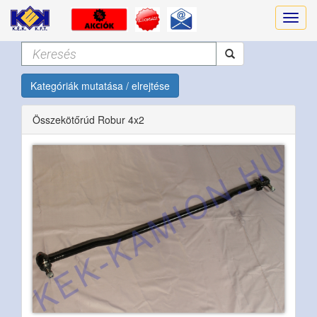
Kategóriák mutatása / elrejtése
Összekötőrúd Robur 4x2