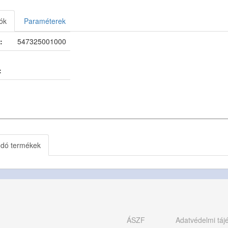
ók
Paraméterek
:
547325001000
:
ódó termékek
ÁSZF
Adatvédelmi táj