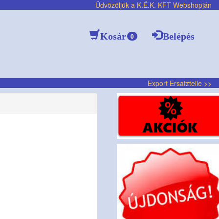
Üdvözöljük a K.É.K. KFT Webshopján
Kosár
Belépés
0
Export Ersatzteile >>