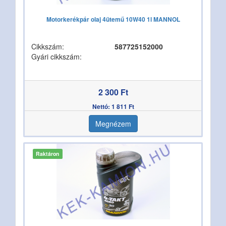
Motorkerékpár olaj 4ütemű 10W40 1l MANNOL
Cikkszám:
587725152000
Gyári cikkszám:
2 300 Ft
Nettó: 1 811 Ft
Megnézem
Raktáron