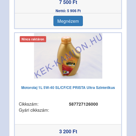
7 500 Ft
Nettó: 5 906 Ft
Megnézem
Nincs raktáron
Motorolaj 1L 5W-40 SL/CF/CE PRISTA Ultra Szintetikus
Cikkszám:
587727126000
Gyári cikkszám:
3 200 Ft