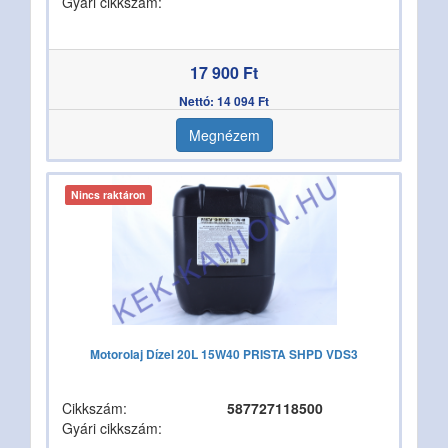
Gyári cikkszám:
17 900 Ft
Nettó: 14 094 Ft
Megnézem
Nincs raktáron
Motorolaj Dízel 20L 15W40 PRISTA SHPD VDS3
Cikkszám:
587727118500
Gyári cikkszám: