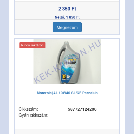
2 350 Ft
Nettó: 1 850 Ft
Megnézem
Nincs raktáron
Motorolaj 4L 10W40 SL/CF Parnalub
Cikkszám:
587727124200
Gyári cikkszám: