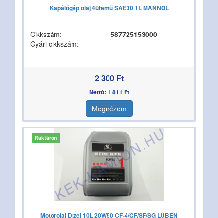
Kapálógép olaj 4ütemű SAE30 1L MANNOL
Cikkszám:
587725153000
Gyári cikkszám:
2 300 Ft
Nettó: 1 811 Ft
Megnézem
Raktáron
Motorolaj Dízel 10L 20W50 CF-4/CF/SF/SG LUBEN