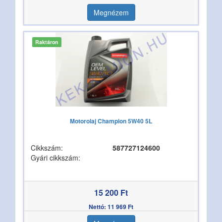
Megnézem
Raktáron
Motorolaj Champion 5W40 5L
Cikkszám:
587727124600
Gyári cikkszám:
15 200 Ft
Nettó: 11 969 Ft