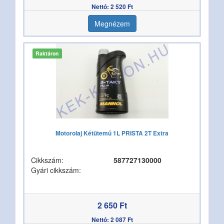
Nettó: 2 520 Ft
Megnézem
Raktáron
Motorolaj Kétütemű 1L PRISTA 2T Extra
Cikkszám:
587727130000
Gyári cikkszám:
2 650 Ft
Nettó: 2 087 Ft