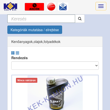
Kategóriák mutatása / elrejtése
Kenőanyagok,olajok,folyadékok
Rendezés
Nincs raktáron