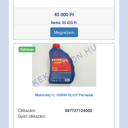
45 000 Ft
Nettó: 35 433 Ft
Megnézem
Raktáron
Motorolaj 1L 10W40 SL/CF Parnalub
Cikkszám:
587727124000
Gyári cikkszám: