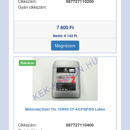
Cikkszám:
587727110200
Gyári cikkszám:
7 800 Ft
Nettó: 6 142 Ft
Megnézem
Raktáron
Motorolaj Dízel 10L 15W40 CF-4/CF/SF/SG Luben
Cikkszám:
587727110400