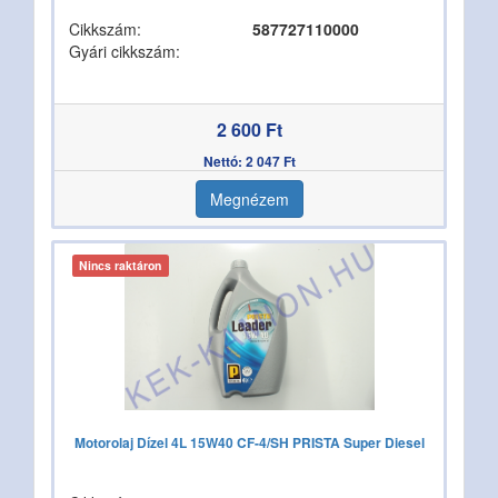
Cikkszám:
587727110000
Gyári cikkszám:
2 600 Ft
Nettó: 2 047 Ft
Megnézem
Nincs raktáron
Motorolaj Dízel 4L 15W40 CF-4/SH PRISTA Super Diesel