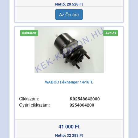
Nettó: 29 528 Ft
Az Ön ára
Raktáron
Akciós
WABCO Fékhenger 14/16 T.
Cikkszám:
K92548642000
Gyári cikkszám:
9254864200
41 000 Ft
Nettó: 32 283 Ft