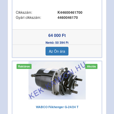
Cikkszám:
K44600461700
Gyári cikkszám:
4460046170
64 000 Ft
Nettó: 50 394 Ft
Az Ön ára
Raktáron
Akciós
WABCO Fékhenger G-24/24 T