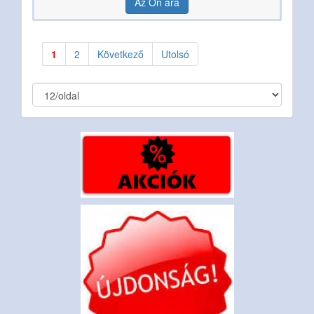
Az Ön ára
1
2
Következő
Utolsó