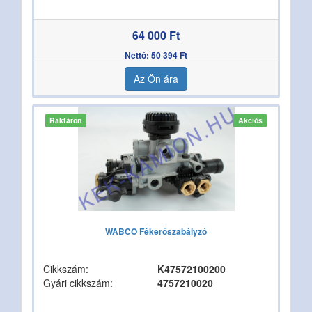
64 000 Ft
Nettó: 50 394 Ft
Az Ön ára
Raktáron
Akciós
WABCO Fékerőszabályzó
Cikkszám:
K47572100200
Gyári cikkszám:
4757210020