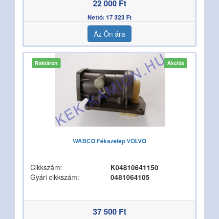
22 000 Ft
Nettó: 17 323 Ft
Az Ön ára
Raktáron
Akciós
WABCO Fékszelep VOLVO
Cikkszám:
K04810641150
Gyári cikkszám:
0481064105
37 500 Ft