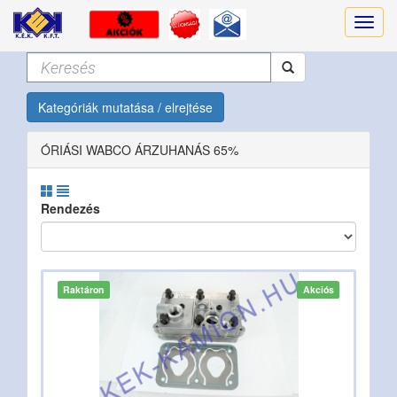
Kategóriák mutatása / elrejtése
ÓRIÁSI WABCO ÁRZUHANÁS 65%
Rendezés
Raktáron
Akciós