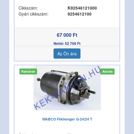
Cikkszám:
K92546121000
Gyári cikkszám:
9254612100
67 000 Ft
Nettó: 52 756 Ft
Az Ön ára
Raktáron
Akciós
WABCO Fékhenger G-24/24 T