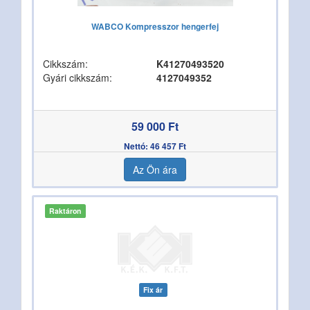
WABCO Kompresszor hengerfej
Cikkszám:
K41270493520
Gyári cikkszám:
4127049352
59 000 Ft
Nettó: 46 457 Ft
Az Ön ára
Raktáron
Fix ár