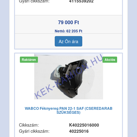
Gyári cikkszám:
4115539202
79 000 Ft
Nettó: 62 205 Ft
Az Ön ára
Raktáron
Akciós
WABCO Féknyereg PAN 22-1 SAF (CSEREDARAB
SZÜKSÉGES)
Cikkszám:
K40225016000
Gyári cikkszám:
40225016