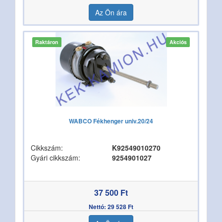
Az Ön ára
Raktáron
Akciós
WABCO Fékhenger univ.20/24
Cikkszám:
K92549010270
Gyári cikkszám:
9254901027
37 500 Ft
Nettó: 29 528 Ft