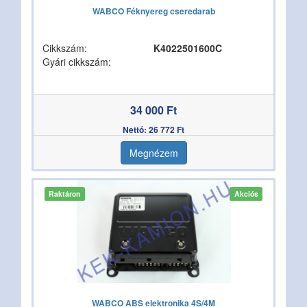
WABCO Féknyereg cseredarab
Cikkszám:
K4022501600C
Gyári cikkszám:
34 000 Ft
Nettó: 26 772 Ft
Megnézem
Raktáron
Akciós
WABCO ABS elektronika 4S/4M