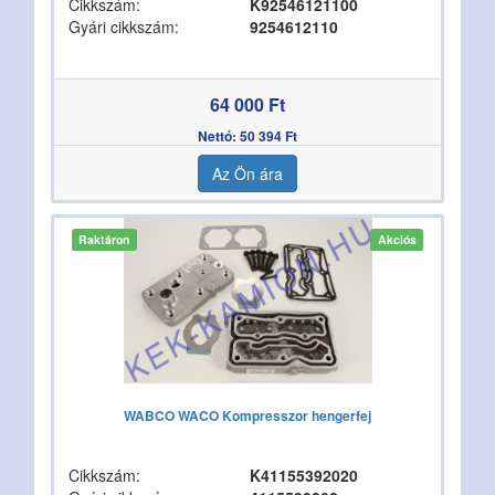
Cikkszám:
K92546121100
Gyári cikkszám:
9254612110
64 000 Ft
Nettó: 50 394 Ft
Az Ön ára
Raktáron
Akciós
WABCO WACO Kompresszor hengerfej
Cikkszám:
K41155392020