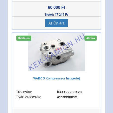
60 000 Ft
Nettó: 47 244 Ft
Az Ön ára
Raktáron
Akciós
WABCO Kompresszor hengerfej
Cikkszám:
K41199980120
Gyári cikkszám:
4119998012