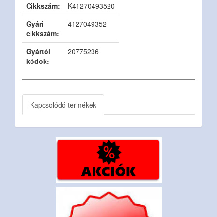
Cikkszám:
K41270493520
Gyári
4127049352
cikkszám:
Gyártói
20775236
kódok:
Kapcsolódó termékek