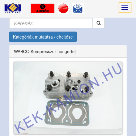
Kategóriák mutatása / elrejtése
WABCO Kompresszor hengerfej