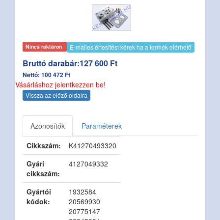
E-mailes értesítést kérek ha a termék elérhető
Nincs raktáron
Bruttó darabár:127 600 Ft
Nettó: 100 472 Ft
Vásárláshoz jelentkezzen be!
Vissza az előző oldalra
Azonosítók
Paraméterek
Cikkszám:
K41270493320
Gyári
4127049332
cikkszám:
Gyártói
1932584
kódok:
20569930
20775147