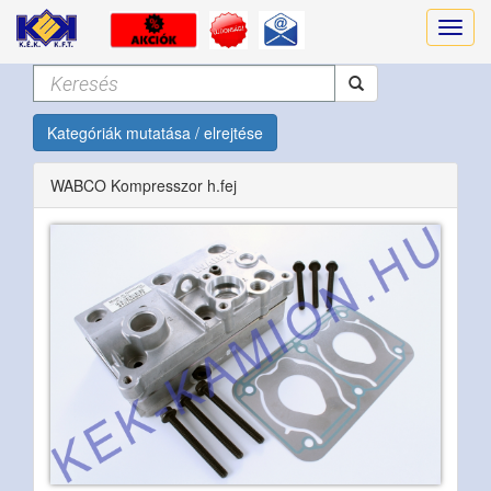
Kategóriák mutatása / elrejtése
WABCO Kompresszor h.fej