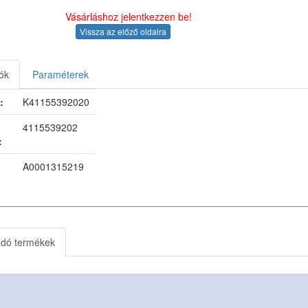
Vásárláshoz jelentkezzen be!
Vissza az előző oldalra
ók
Paraméterek
:
K41155392020
4115539202
:
A0001315219
ódó termékek