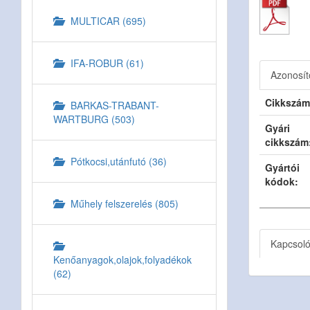
MULTICAR (695)
IFA-ROBUR (61)
Azonosít
Cikkszám
BARKAS-TRABANT-
WARTBURG (503)
Gyári
cikkszám
Pótkocsi,utánfutó (36)
Gyártói
kódok:
Műhely felszerelés (805)
Kapcsol
Kenőanyagok,olajok,folyadékok
(62)