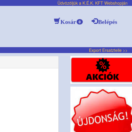
Üdvözöljük a K.É.K. KFT Webshopján
Kosár
Belépés
0
Export Ersatzteile >>