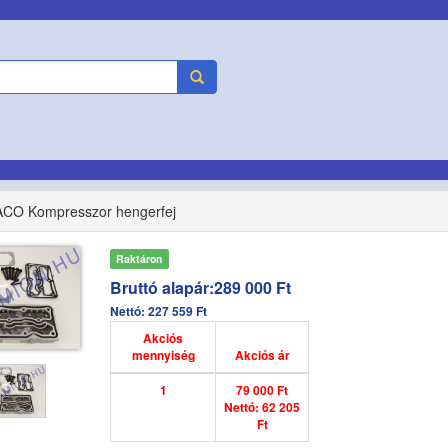
O Kompresszor hengerfej
Raktáron
Bruttó alapár:289 000 Ft
Nettó: 227 559 Ft
Akciós
mennyiség
Akciós ár
1
79 000 Ft
Nettó: 62 205
Ft