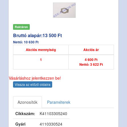
Raktáron
Bruttó alapár:13 500 Ft
Nettó: 10 630 Ft
Akciós mennyiség
Akciós ár
1
4 600 Ft
Nettó: 3 622 Ft
Vásárláshoz jelentkezzen be!
Vissza az előző oldalra
Azonosítók
Paraméterek
Cikkszám:
K41103305240
Gyári
4110330524