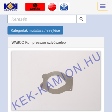
Kategóriák mutatása / elrejtése
WABCO Kompresszor szívószelep