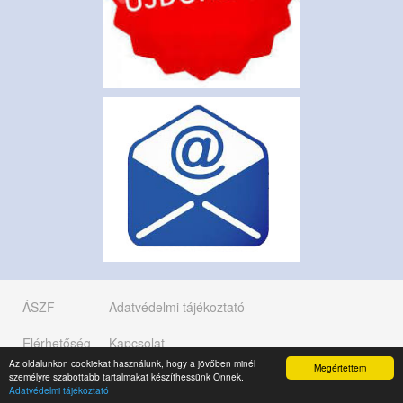
ÁSZF
Adatvédelmi tájékoztató
Elérhetőség
Kapcsolat
Az oldalunkon cookiekat használunk, hogy a jövőben minél
Megértettem
személyre szabottabb tartalmakat készíthessünk Önnek.
Copyright © 2019 K.É.K. KFT.
Adatvédelmi tájékoztató