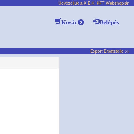
Üdvözöljük a K.É.K. KFT Webshopján
Kosár
Belépés
0
Export Ersatzteile >>