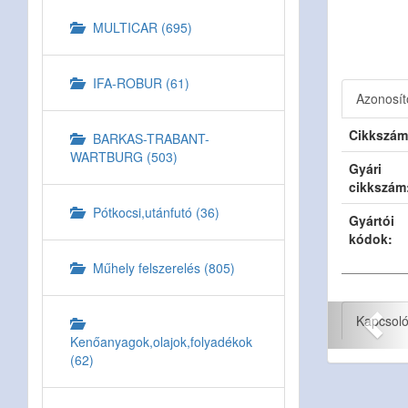
MULTICAR (695)
IFA-ROBUR (61)
Azonosít
Cikkszám
BARKAS-TRABANT-
WARTBURG (503)
Gyári
cikkszám
Pótkocsi,utánfutó (36)
Gyártói
kódok:
Műhely felszerelés (805)
Kapcsol
Kenőanyagok,olajok,folyadékok
(62)