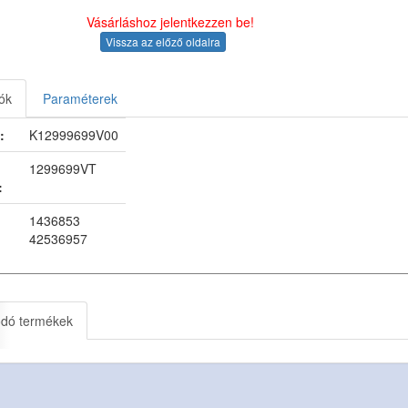
Vásárláshoz jelentkezzen be!
Vissza az előző oldalra
ók
Paraméterek
:
K12999699V00
1299699VT
:
1436853
42536957
ódó termékek