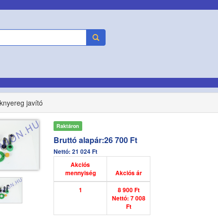
yereg javító
Raktáron
Bruttó alapár:26 700 Ft
Nettó: 21 024 Ft
Akciós
mennyiség
Akciós ár
1
8 900 Ft
Nettó: 7 008
Ft