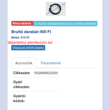
E-mailes értesítést kérek ha a termék elérhető
Nincs raktáron
Bruttó darabár:400 Ft
Nettó: 315 Ft
Vásárláshoz jelentkezzen be!
Vissza az előző oldalra
Azonosítók
Paraméterek
Cikkszám:
552688923200
Gyári
cikkszám:
Gyártói
kódok: