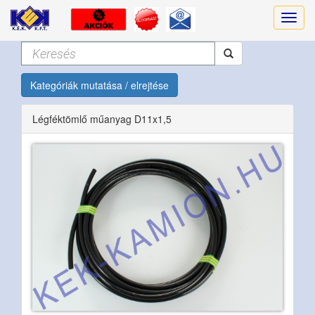
Kategóriák mutatása / elrejtése
Légféktömlő műanyag D11x1,5