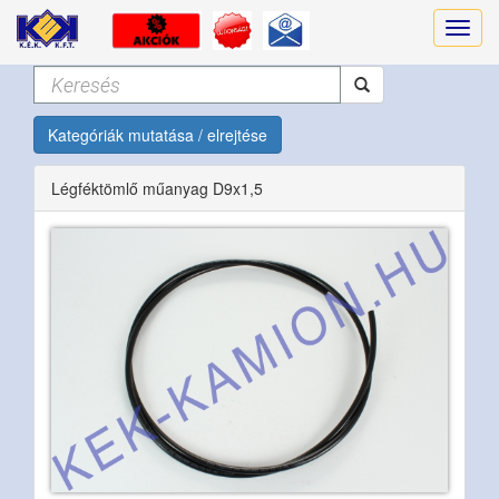
Kategóriák mutatása / elrejtése
Légféktömlő műanyag D9x1,5