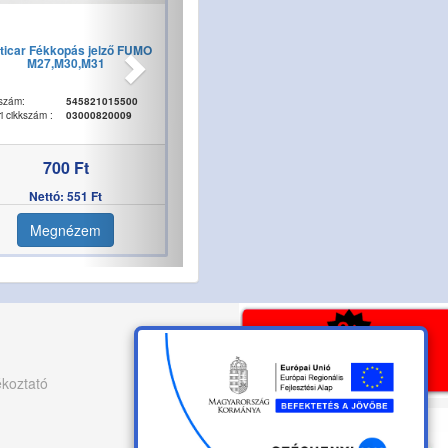
ticar Fékkopás jelző FUMO
M27,M30,M31
szám:
545821015500
i cikkszám :
03000820009
700 Ft
Nettó: 551 Ft
Megnézem
ékoztató