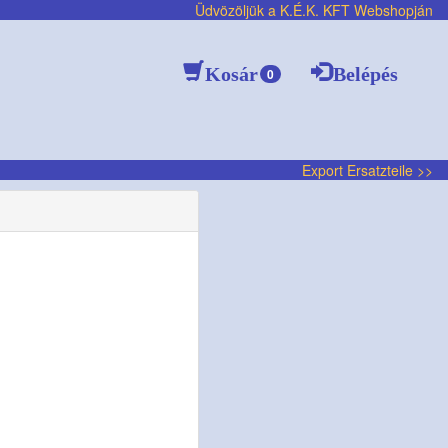
Üdvözöljük a K.É.K. KFT Webshopján
Kosár
Belépés
0
Export Ersatzteile >>