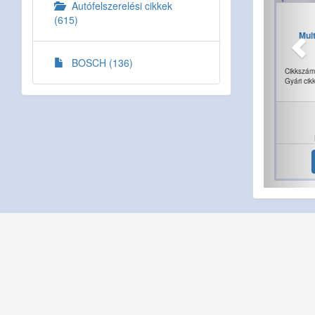
Autófelszerelési cikkek
(615)
Mul
BOSCH (136)
Cikkszám
Gyári cik