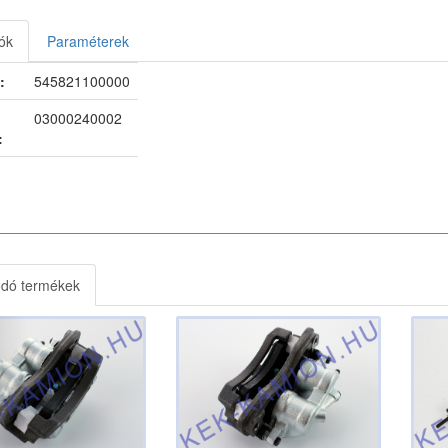
ók
Paraméterek
:
545821100000
03000240002
:
ódó termékek