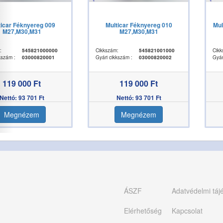
ticar Féknyereg 009
Multicar Féknyereg 010
Mul
M27,M30,M31
M27,M30,M31
:
545821000000
Cikkszám:
545821001000
Cikk
kszám :
03000820001
Gyári cikkszám :
03000820002
Gyár
119 000 Ft
119 000 Ft
Nettó: 93 701 Ft
Nettó: 93 701 Ft
Megnézem
Megnézem
ÁSZF
Adatvédelmi táj
Elérhetőség
Kapcsolat