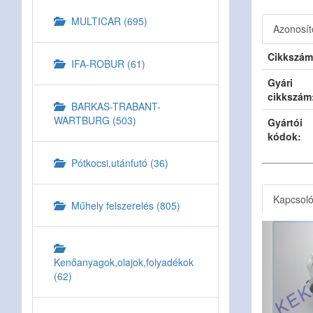
MULTICAR (695)
Azonosít
Cikkszám
IFA-ROBUR (61)
Gyári
cikkszám
BARKAS-TRABANT-
WARTBURG (503)
Gyártói
kódok:
Pótkocsi,utánfutó (36)
Kapcsol
Műhely felszerelés (805)
Kenőanyagok,olajok,folyadékok
(62)