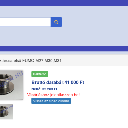
éktárcsa első FUMO M27,M30,M31
Raktáron
Bruttó darabár:41 000 Ft
Nettó: 32 283 Ft
Vásárláshoz jelentkezzen be!
Vissza az előző oldalra