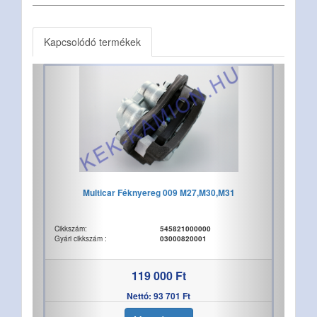
Kapcsolódó termékek
Multicar Féknyereg 009 M27,M30,M31
Cikkszám:
545821000000
Gyári cikkszám :
03000820001
119 000 Ft
Nettó: 93 701 Ft