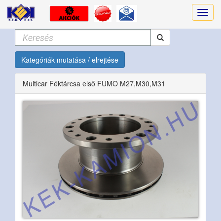
Kategóriák mutatása / elrejtése
Multicar Féktárcsa első FUMO M27,M30,M31