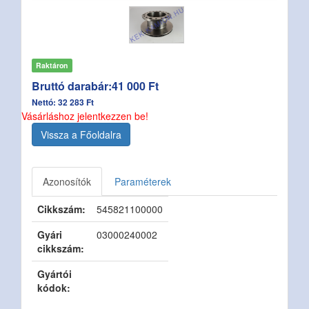
Raktáron
Bruttó darabár:41 000 Ft
Nettó: 32 283 Ft
Vásárláshoz jelentkezzen be!
Vissza a Főoldalra
Azonosítók
Paraméterek
Cikkszám:
545821100000
Gyári
03000240002
cikkszám:
Gyártói
kódok: