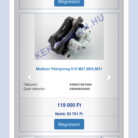
Megnézem
Multicar Féknyereg 010 M27,M30,M31
Cikkszám:
545821001000
Gyári cikkszám :
03000820002
119 000 Ft
Nettó: 93 701 Ft
Megnézem