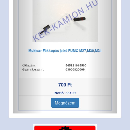
Multicar Fékkopás jelző FUMO M27,M30,M31
Cikkszám:
545821015500
Gyári cikkszám :
03000820009
700 Ft
Nettó: 551 Ft
Megnézem