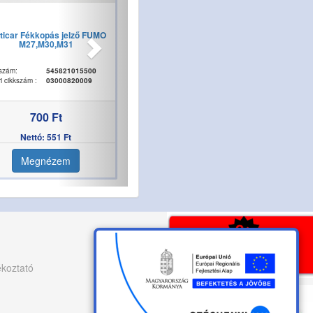
ticar Fékkopás jelző FUMO
M27,M30,M31
szám:
545821015500
i cikkszám :
03000820009
700 Ft
Nettó: 551 Ft
Megnézem
ékoztató