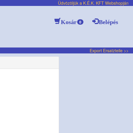
Üdvözöljük a K.É.K. KFT Webshopján
Kosár
Belépés
0
Export Ersatzteile >>