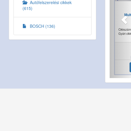
Autófelszerelési cikkek
(615)
Mul
BOSCH (136)
Cikkszám
Gyári cik