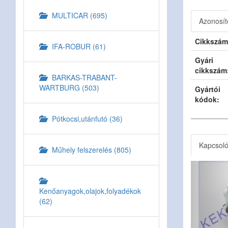
MULTICAR (695)
Azonosít
Cikkszám
IFA-ROBUR (61)
Gyári
cikkszám
BARKAS-TRABANT-
WARTBURG (503)
Gyártói
kódok:
Pótkocsi,utánfutó (36)
Kapcsol
Műhely felszerelés (805)
Kenőanyagok,olajok,folyadékok
(62)