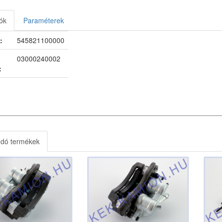
ók
Paraméterek
:
545821100000
03000240002
:
ódó termékek