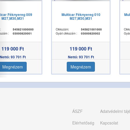
ticar Féknyereg 009
Multicar Féknyereg 010
Mul
M27,M30,M31
M27,M30,M31
:
545821000000
Cikkszám:
545821001000
Cikk
kszám :
03000820001
Gyári cikkszám :
03000820002
Gyár
119 000 Ft
119 000 Ft
Nettó: 93 701 Ft
Nettó: 93 701 Ft
Megnézem
Megnézem
ÁSZF
Adatvédelmi táj
Elérhetőség
Kapcsolat