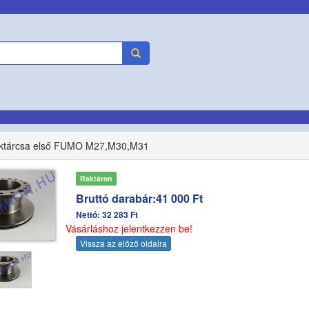
éktárcsa első FUMO M27,M30,M31
Raktáron
Bruttó darabár:41 000 Ft
Nettó: 32 283 Ft
Vásárláshoz jelentkezzen be!
Vissza az előző oldalra