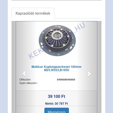
Kapcsolódó termékek
Multicar Kuplungszerkezet 180mm
M24,W353,B1000
Cikkszám:
545608040000
Gyári cikkszám :
39 100 Ft
Nettó: 30 787 Ft
Megnézem