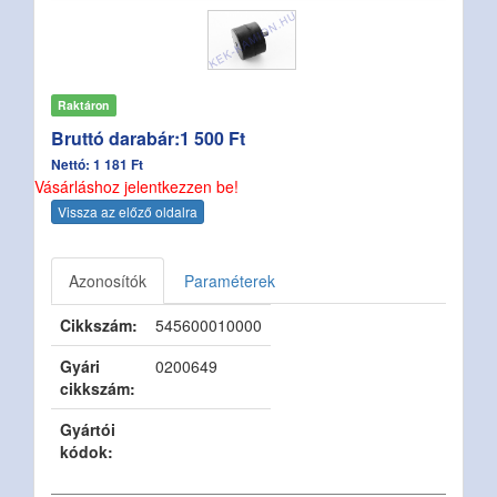
Raktáron
Bruttó darabár:1 500 Ft
Nettó: 1 181 Ft
Vásárláshoz jelentkezzen be!
Vissza az előző oldalra
Azonosítók
Paraméterek
Cikkszám:
545600010000
Gyári
0200649
cikkszám:
Gyártói
kódok: