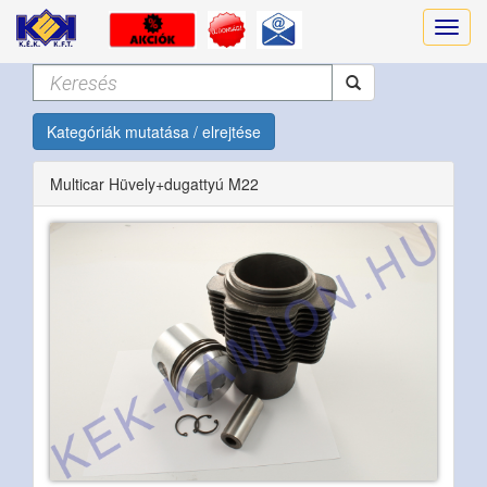
Kategóriák mutatása / elrejtése
Multicar Hüvely+dugattyú M22