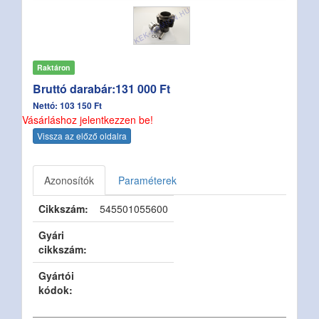
Raktáron
Bruttó darabár:131 000 Ft
Nettó: 103 150 Ft
Vásárláshoz jelentkezzen be!
Vissza az előző oldalra
Azonosítók
Paraméterek
Cikkszám:
545501055600
Gyári
cikkszám:
Gyártói
kódok: