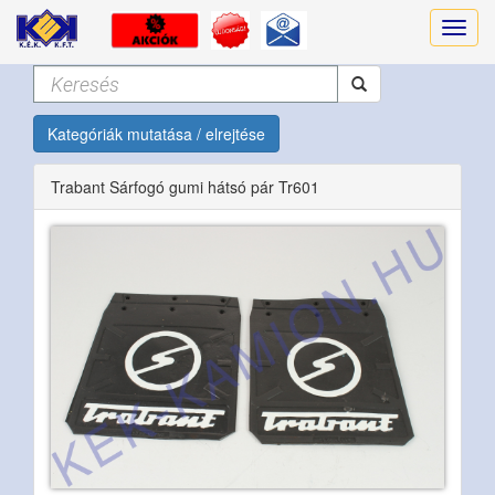
Kategóriák mutatása / elrejtése
Trabant Sárfogó gumi hátsó pár Tr601