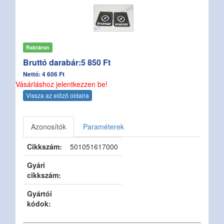
Raktáron
Bruttó darabár:5 850 Ft
Nettó: 4 606 Ft
Vásárláshoz jelentkezzen be!
Vissza az előző oldalra
Azonosítók
Paraméterek
Cikkszám:
501051617000
Gyári
cikkszám:
Gyártói
kódok: