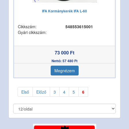
IFA Kormánykerék IFA L-60
Cikkszám:
548553615001
Gyári cikkszám:
73 000 Ft
Nettó: 57 480 Ft
Megnézem
Első
Előző
3
4
5
6