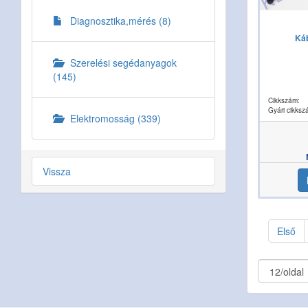
Diagnosztika,mérés (8)
Káb
Szerelési segédanyagok
(145)
Cikkszám:
Gyári cikksz
Elektromosság (339)
Vissza
Első