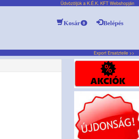
Üdvözöljük a K.É.K. KFT Webshopján
Kosár
Belépés
0
Export Ersatzteile >>