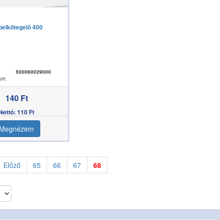
elkötegelő 400
500060029000
ám:
140 Ft
Nettó: 110 Ft
Megnézem
Előző
65
66
67
68