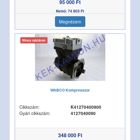
95 000 Ft
Nettó: 74 803 Ft
Megnézem
Nincs raktáron
WABCO Kompresszor
Cikkszám:
K41270400900
Gyári cikkszám:
4127040090
348 000 Ft