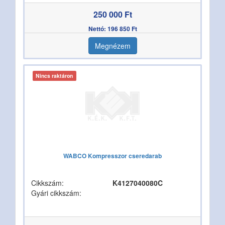
250 000 Ft
Nettó: 196 850 Ft
Megnézem
Nincs raktáron
WABCO Kompresszor cseredarab
Cikkszám:
K4127040080C
Gyári cikkszám: