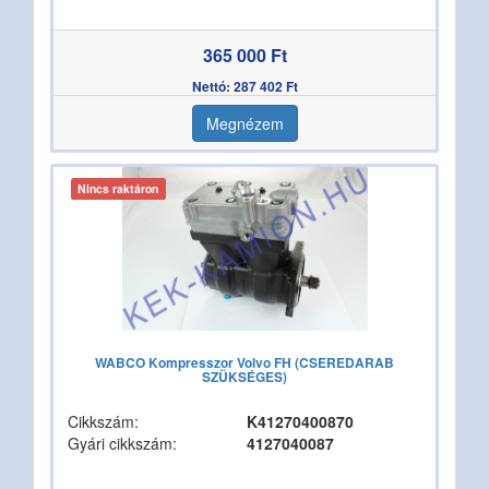
365 000 Ft
Nettó: 287 402 Ft
Megnézem
Nincs raktáron
WABCO Kompresszor Volvo FH (CSEREDARAB
SZÜKSÉGES)
Cikkszám:
K41270400870
Gyári cikkszám:
4127040087