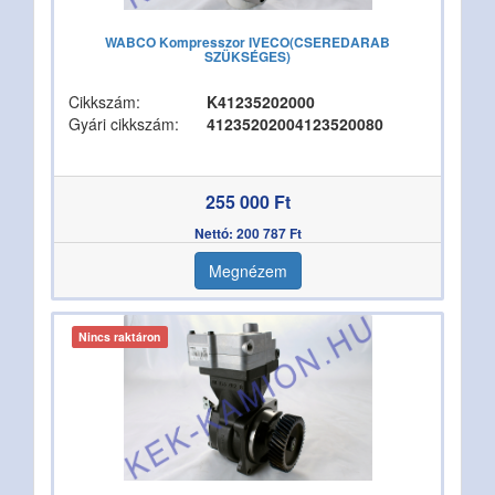
WABCO Kompresszor IVECO(CSEREDARAB
SZÜKSÉGES)
Cikkszám:
K41235202000
Gyári cikkszám:
41235202004123520080
255 000 Ft
Nettó: 200 787 Ft
Megnézem
Nincs raktáron