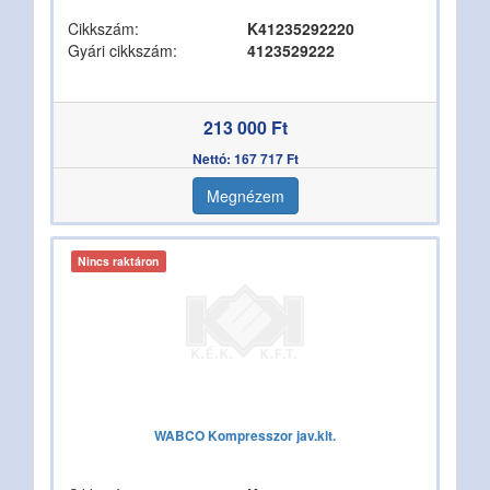
Cikkszám:
K41235292220
Gyári cikkszám:
4123529222
213 000 Ft
Nettó: 167 717 Ft
Megnézem
Nincs raktáron
WABCO Kompresszor jav.klt.