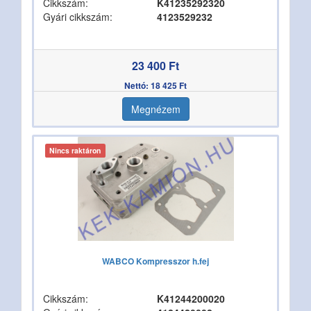
Cikkszám:
K41235292320
Gyári cikkszám:
4123529232
23 400 Ft
Nettó: 18 425 Ft
Megnézem
Nincs raktáron
WABCO Kompresszor h.fej
Cikkszám:
K41244200020