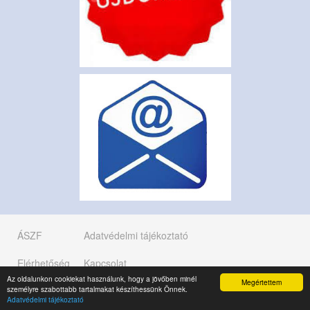
ÁSZF
Adatvédelmi tájékoztató
Elérhetőség
Kapcsolat
Az oldalunkon cookiekat használunk, hogy a jövőben minél
Megértettem
személyre szabottabb tartalmakat készíthessünk Önnek.
Copyright © 2019 K.É.K. KFT.
Adatvédelmi tájékoztató