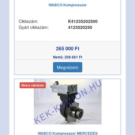
WABCO Kompresszor
Cikkszám:
K41235202500
Gyári cikkszám:
4123520250
265 000 Ft
Nettó: 208 661 Ft
Megnézem
Nincs raktáron
WABCO Kompresszor MERCEDES