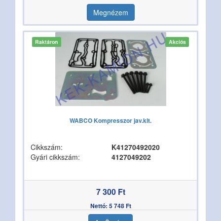
Megnézem
Raktáron
Akciós
WABCO Kompresszor jav.klt.
Cikkszám:
K41270492020
Gyári cikkszám:
4127049202
7 300 Ft
Nettó: 5 748 Ft