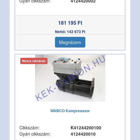
Gyári cikkszám:
4124420002
181 195 Ft
Nettó: 142 673 Ft
Megnézem
Nincs raktáron
WABCO Kompresszor
Cikkszám:
K41244200100
Gyári cikkszám:
4124420010