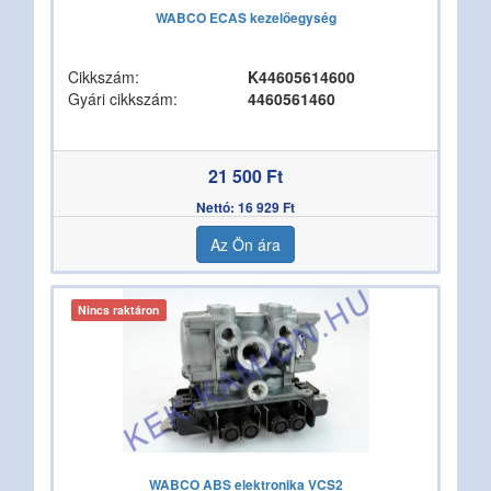
WABCO ECAS kezelőegység
Cikkszám:
K44605614600
Gyári cikkszám:
4460561460
21 500 Ft
Nettó: 16 929 Ft
Az Ön ára
Nincs raktáron
WABCO ABS elektronika VCS2