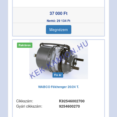
37 000 Ft
Nettó: 29 134 Ft
Megnézem
Raktáron
Fix ár
WABCO Fékhenger 20/24 T.
Cikkszám:
K92546002700
Gyári cikkszám:
9254600270