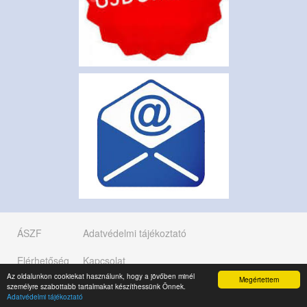
ÁSZF
Adatvédelmi tájékoztató
Elérhetőség
Kapcsolat
Az oldalunkon cookiekat használunk, hogy a jövőben minél
Megértettem
személyre szabottabb tartalmakat készíthessünk Önnek.
Copyright © 2019 K.É.K. KFT.
Adatvédelmi tájékoztató