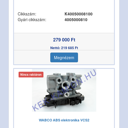
Cikkszám:
K40050008100
Gyári cikkszám:
4005000810
279 000 Ft
Nettó: 219 685 Ft
Megnézem
Nincs raktáron
WABCO ABS elektronika VCS2