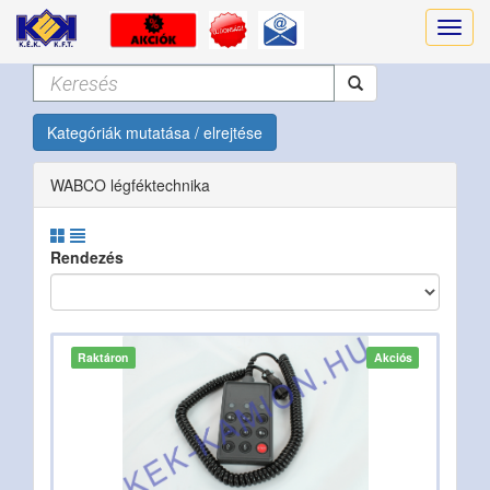
Kategóriák mutatása / elrejtése
WABCO légféktechnika
Rendezés
Raktáron
Akciós