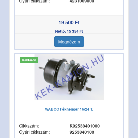
Gyári cikkszám:
4231069000
19 500 Ft
Nettó: 15 354 Ft
Megnézem
Raktáron
WABCO Fékhenger 16/24 T.
Cikkszám:
K92538401000
Gyári cikkszám:
9253840100