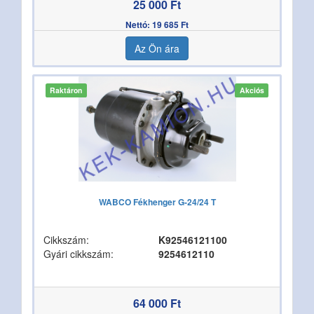
25 000 Ft
Nettó: 19 685 Ft
Az Ön ára
Raktáron
Akciós
WABCO Fékhenger G-24/24 T
Cikkszám:
K92546121100
Gyári cikkszám:
9254612110
64 000 Ft