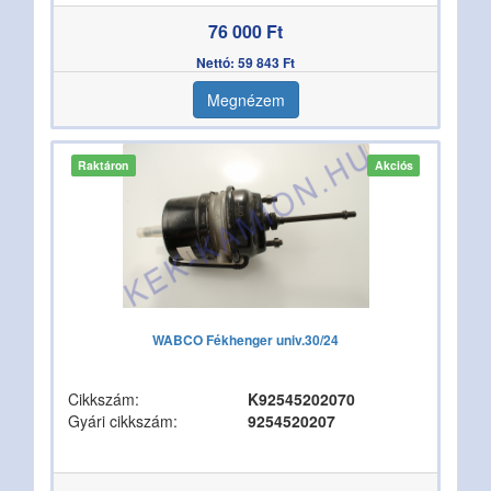
76 000 Ft
Nettó: 59 843 Ft
Megnézem
Raktáron
Akciós
WABCO Fékhenger univ.30/24
Cikkszám:
K92545202070
Gyári cikkszám:
9254520207