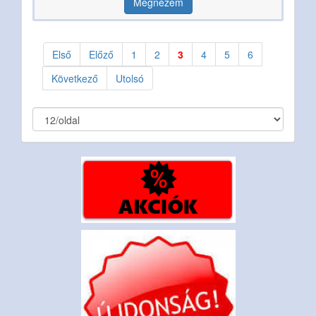
Megnézem
Első
Előző
1
2
3
4
5
6
Következő
Utolsó