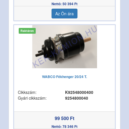
Nettó: 50 394 Ft
Az Ön ára
Raktáron
WABCO Fékhenger 20/24 T.
Cikkszám:
K92548000400
Gyári cikkszám:
9254800040
99 500 Ft
Nettó: 78 346 Ft