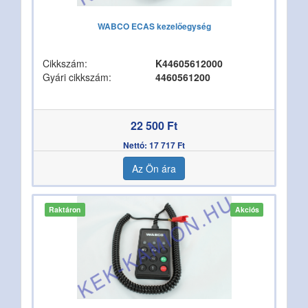
WABCO ECAS kezelőegység
Cikkszám:
K44605612000
Gyári cikkszám:
4460561200
22 500 Ft
Nettó: 17 717 Ft
Az Ön ára
Raktáron
Akciós