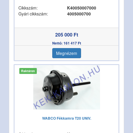
Cikkszám:
K40050007000
Gyári cikkszám:
4005000700
205 000 Ft
Nettó: 161 417 Ft
Megnézem
Raktáron
WABCO Fékkamra T20 UNIV.