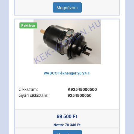
Megnézem
Raktáron
WABCO Fékhenger 20/24 T.
Cikkszám:
K92548000500
Gyári cikkszám:
9254800050
99 500 Ft
Nettó: 78 346 Ft