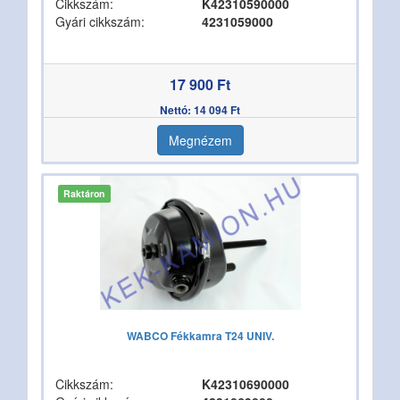
Cikkszám:
K42310590000
Gyári cikkszám:
4231059000
17 900 Ft
Nettó: 14 094 Ft
Megnézem
Raktáron
WABCO Fékkamra T24 UNIV.
Cikkszám:
K42310690000