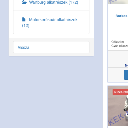
Wartburg alkatrészek (172)
Barkas 
Motorkerékpár alkatrészek
(12)
Cikkszám:
Gyári cikksz
Vissza
N
Nincs rak