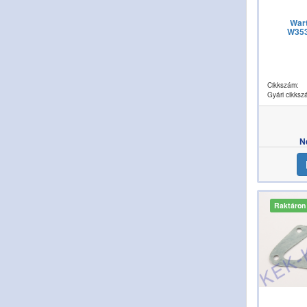
War
W353
Cikkszám:
Gyári cikksz
N
Raktáron