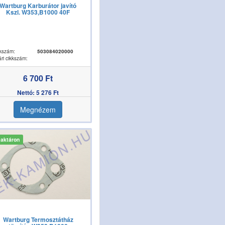
Wartburg Karburátor javító
Kszl. W353,B1000 40F
kszám:
503084020000
ri cikkszám:
6 700 Ft
Nettó: 5 276 Ft
Megnézem
aktáron
Wartburg Termosztátház