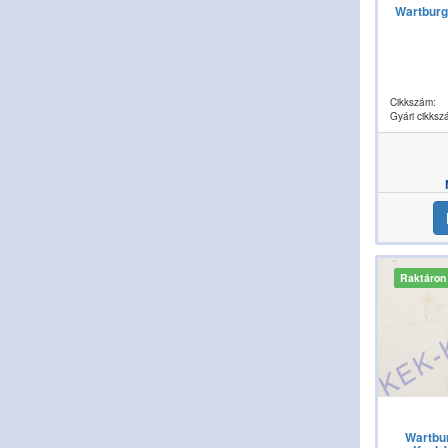
Wartburg
Cikkszám:
Gyári cikksz
Raktáron
Wartbur