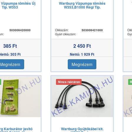
 Vízpumpa tömítés Új
Wartburg Vízpumpa tömítés
Tip. W353
W353,B1000 Régi Tip.
503006420000
Cikkszám:
503006421000
Cik
ám:
Gyári cikkszám:
Gyá
385 Ft
2 450 Ft
Nettó: 303 Ft
Nettó: 1 929 Ft
Megnézem
Megnézem
Nincs raktáron
R
g Karburátor javító
Wartburg Gyújtókábel klt.