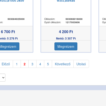
 W353,B1000 Jikov
W353,Barkas
503084025000
Cikkszám:
503066016000
Cik
ám:
Gyári cikkszám:
1217003606
Gyá
6 700 Ft
4 200 Ft
ettó: 5 276 Ft
Nettó: 3 307 Ft
Megnézem
Megnézem
Előző
1
2
3
4
5
Következő
Utolsó