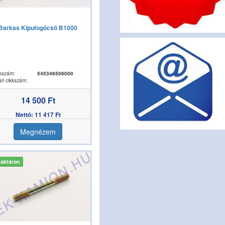
Barkas Kipufogócső B1000
kszám:
545346506000
ri cikkszám:
14 500 Ft
Nettó: 11 417 Ft
Megnézem
aktáron