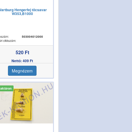
artburg Hengerfej töcsavar
W353,B1000
kszám:
503004012000
ri cikkszám:
520 Ft
Nettó: 409 Ft
Megnézem
aktáron