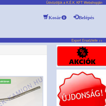
Üdvözöljük a K.É.K. KFT Webshopján
Kosár
Belépés
0
Export Ersatzteile >>
aktáron