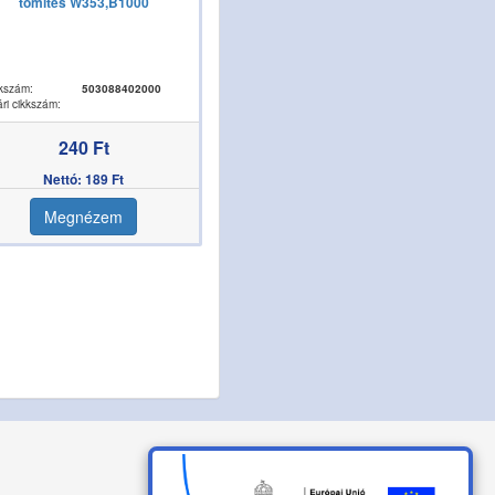
tömítés W353,B1000
kszám:
503088402000
ri cikkszám:
240 Ft
Nettó: 189 Ft
Megnézem