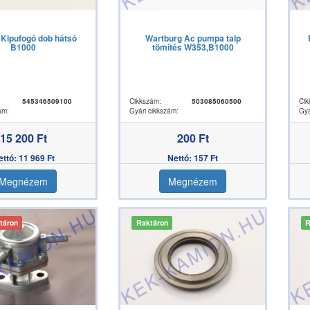
Kipufogó dob hátsó
Wartburg Ac pumpa talp
B1000
tömítés W353,B1000
545346509100
Cikkszám:
503085060500
Cik
ám:
Gyári cikkszám:
Gyá
15 200 Ft
200 Ft
ettó: 11 969 Ft
Nettó: 157 Ft
Megnézem
Megnézem
táron
Raktáron
R