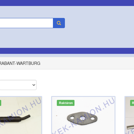
RABANT-WARTBURG
Raktáron
R