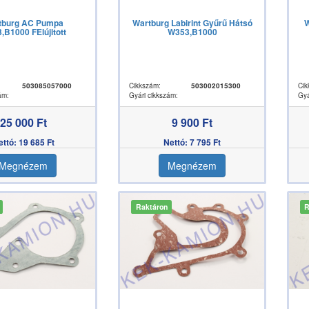
tburg AC Pumpa
Wartburg Labirint Gyűrű Hátsó
W
,B1000 FElújitott
W353,B1000
503085057000
Cikkszám:
503002015300
Cik
ám:
Gyári cikkszám:
Gyá
25 000 Ft
9 900 Ft
ettó: 19 685 Ft
Nettó: 7 795 Ft
Megnézem
Megnézem
Raktáron
R