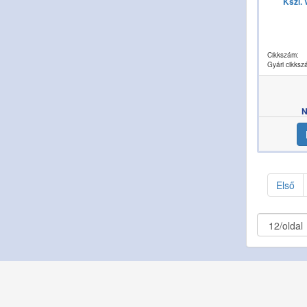
Kszl.
Cikkszám:
Gyári cikksz
N
Első